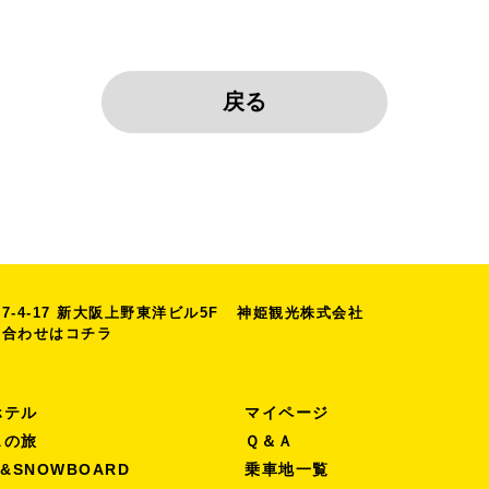
-4-17
新大阪上野東洋ビル5F
神姫観光株式会社
い合わせは
コチラ
ホテル
マイページ
スの旅
Ｑ＆Ａ
I&SNOWBOARD
乗車地一覧