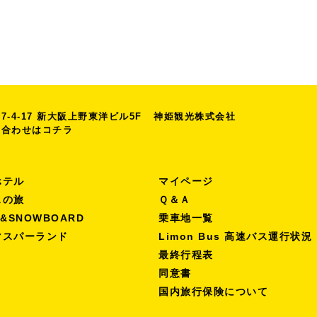
-4-17
新大阪上野東洋ビル5F
神姫観光株式会社
い合わせは
コチラ
ホテル
マイページ
スの旅
Ｑ＆Ａ
I&SNOWBOARD
乗車地一覧
マスパーランド
Limon Bus 高速バス運行状況
最終行程表
同意書
国内旅行保険について