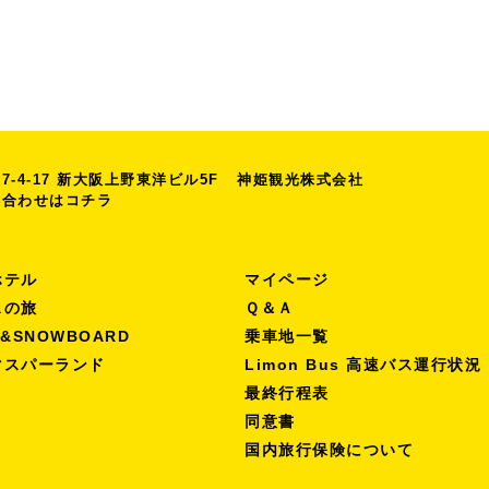
-4-17
新大阪上野東洋ビル5F
神姫観光株式会社
い合わせは
コチラ
ホテル
マイページ
スの旅
Ｑ＆Ａ
I&SNOWBOARD
乗車地一覧
マスパーランド
Limon Bus 高速バス運行状況
最終行程表
同意書
国内旅行保険について