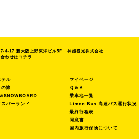
-4-17
新大阪上野東洋ビル5F
神姫観光株式会社
い合わせは
コチラ
ホテル
マイページ
スの旅
Ｑ＆Ａ
I&SNOWBOARD
乗車地一覧
マスパーランド
Limon Bus 高速バス運行状況
最終行程表
同意書
国内旅行保険について