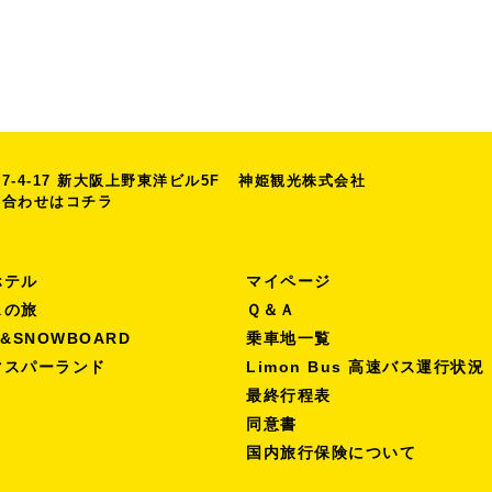
-4-17
新大阪上野東洋ビル5F
神姫観光株式会社
い合わせは
コチラ
ホテル
マイページ
スの旅
Ｑ＆Ａ
I&SNOWBOARD
乗車地一覧
マスパーランド
Limon Bus 高速バス運行状況
最終行程表
同意書
国内旅行保険について